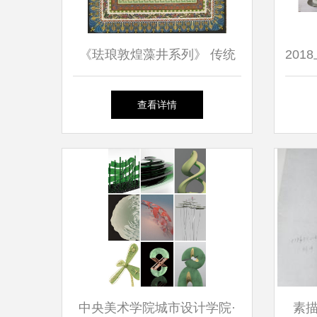
《珐琅敦煌藻井系列》 传统
20
工艺的创新绽放——荣膺“百
计
查看详情
鹤杯”百鹤奖
中央美术学院城市设计学院·
素